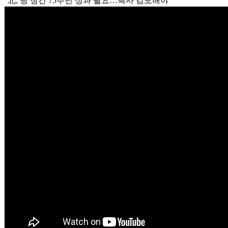
"北, 당 창건 75주년 성과 필요…특사 검토해야"