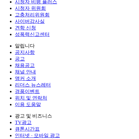
시청자 비평 플러스
시청자 위원회
고충처리위원회
사이버감사실
견학 신청
성폭력신고센터
알립니다
공지사항
공고
채용공고
채널 안내
앵커 소개
리더스 뉴스레터
경품이벤트
위치 및 연락처
이용 도움말
광고 및 비즈니스
TV광고
큐톤시간표
인터넷 · 모바일 광고