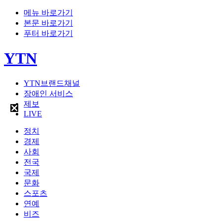
메뉴 바로가기
본문 바로가기
푸터 바로가기
YTN
YTN브랜드채널
장애인 서비스
제보
LIVE
정치
경제
사회
전국
국제
문화
스포츠
연예
비즈