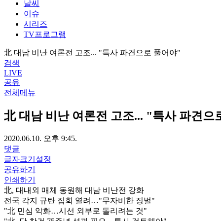
날씨
이슈
시리즈
TV프로그램
北 대남 비난 여론전 고조... "특사 파견으로 풀어야"
검색
LIVE
공유
전체메뉴
北 대남 비난 여론전 고조... "특사 파견으
2020.06.10. 오후 9:45.
댓글
글자크기설정
공유하기
인쇄하기
北, 대내외 매체 동원해 대남 비난전 강화
전국 각지 규탄 집회 열려…"무자비한 징벌"
"北 민심 악화…시선 외부로 돌리려는 것"