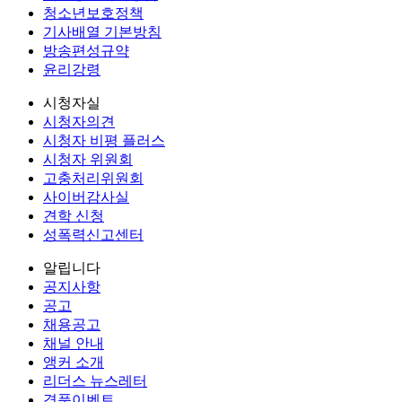
청소년보호정책
기사배열 기본방침
방송편성규약
윤리강령
시청자실
시청자의견
시청자 비평 플러스
시청자 위원회
고충처리위원회
사이버감사실
견학 신청
성폭력신고센터
알립니다
공지사항
공고
채용공고
채널 안내
앵커 소개
리더스 뉴스레터
경품이벤트