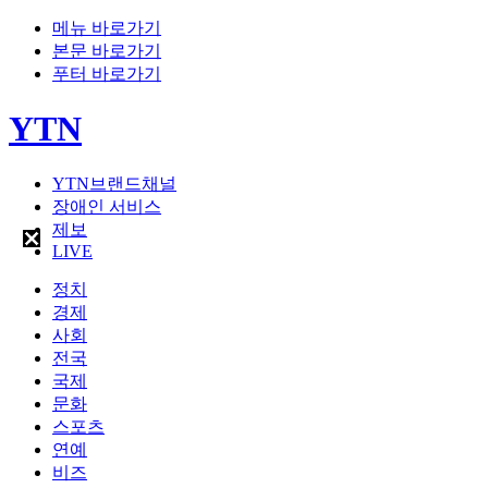
메뉴 바로가기
본문 바로가기
푸터 바로가기
YTN
YTN브랜드채널
장애인 서비스
제보
LIVE
정치
경제
사회
전국
국제
문화
스포츠
연예
비즈