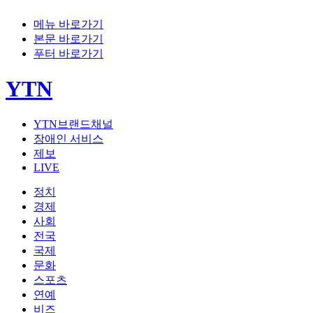
메뉴 바로가기
본문 바로가기
푸터 바로가기
YTN
YTN브랜드채널
장애인 서비스
제보
LIVE
정치
경제
사회
전국
국제
문화
스포츠
연예
비즈