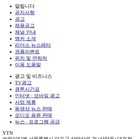
알립니다
공지사항
공고
채용공고
채널 안내
앵커 소개
리더스 뉴스레터
경품이벤트
위치 및 연락처
이용 도움말
광고 및 비즈니스
TV광고
큐톤시간표
인터넷 · 모바일 광고
사업 제휴
동영상 뉴스 판매
오디오 음원 판매
뉴스 · 프로그램 공급
YTN
㈜와이티엔
서울특별시 마포구 상암산로 76 (상암동)
대표전