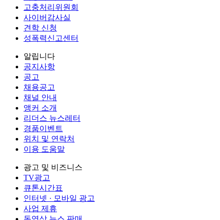
고충처리위원회
사이버감사실
견학 신청
성폭력신고센터
알립니다
공지사항
공고
채용공고
채널 안내
앵커 소개
리더스 뉴스레터
경품이벤트
위치 및 연락처
이용 도움말
광고 및 비즈니스
TV광고
큐톤시간표
인터넷 · 모바일 광고
사업 제휴
동영상 뉴스 판매