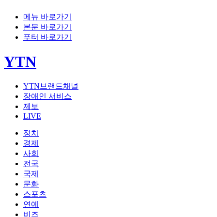
메뉴 바로가기
본문 바로가기
푸터 바로가기
YTN
YTN브랜드채널
장애인 서비스
제보
LIVE
정치
경제
사회
전국
국제
문화
스포츠
연예
비즈