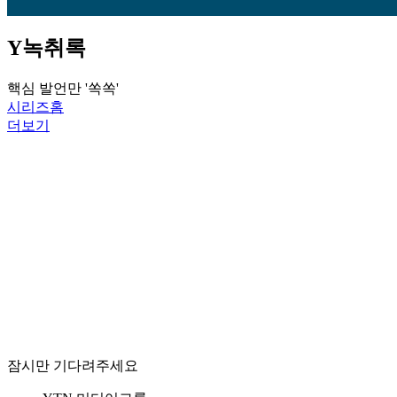
Y녹취록
핵심 발언만 '쏙쏙'
시리즈홈
더보기
잠시만 기다려주세요