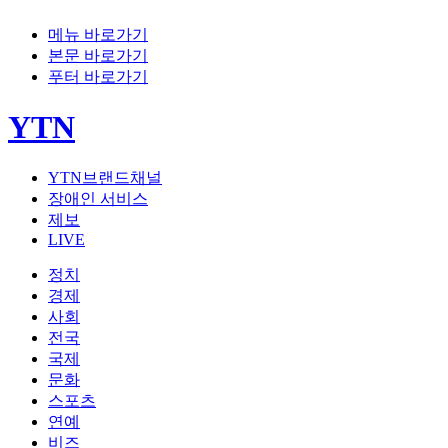
메뉴 바로가기
본문 바로가기
푸터 바로가기
YTN
YTN브랜드채널
장애인 서비스
제보
LIVE
정치
경제
사회
전국
국제
문화
스포츠
연예
비즈