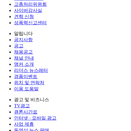
고충처리위원회
사이버감사실
견학 신청
성폭력신고센터
알립니다
공지사항
공고
채용공고
채널 안내
앵커 소개
리더스 뉴스레터
경품이벤트
위치 및 연락처
이용 도움말
광고 및 비즈니스
TV광고
큐톤시간표
인터넷 · 모바일 광고
사업 제휴
동영상 뉴스 판매