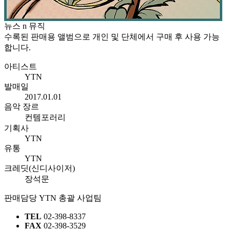
뉴스 n 뮤직
수록된 판매용 앨범으로 개인 및 단체에서 구매 후 사용 가능
합니다.
아티스트
YTN
발매일
2017.01.01
음악 장르
컨템포러리
기획사
YTN
유통
YTN
크레딧(신디사이저)
장석문
판매담당
YTN 총괄 사업팀
TEL
02-398-8337
FAX
02-398-3529