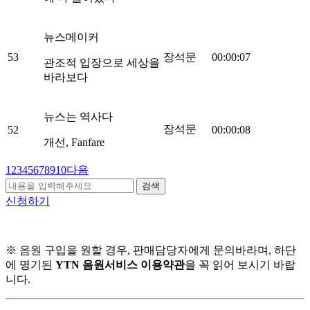
뉴스메이커
53
장석문
00:00:07
관조적 입장으로 세상을
바라보다
뉴스는 역사다
장석문
52
00:00:08
개선, Fanfare
1
2
3
4
5
6
7
8
9
10
다음
검색
신청하기
※ 음원 구입을 원할 경우, 판매담당자에게 문의바라며, 하단
에 명기된
YTN 음원서비스 이용약관
을 꼭 읽어 보시기 바랍
니다.