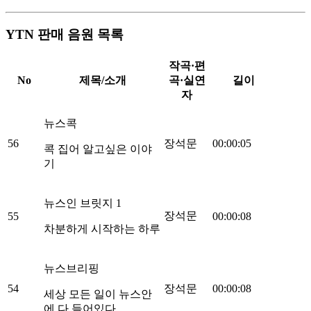
YTN 판매 음원 목록
작곡·편
No
제목/소개
곡·실연
길이
자
뉴스콕
56
장석문
00:00:05
콕 집어 알고싶은 이야
기
뉴스인 브릿지 1
장석문
55
00:00:08
차분하게 시작하는 하루
뉴스브리핑
54
장석문
00:00:08
세상 모든 일이 뉴스안
에 다 들어있다