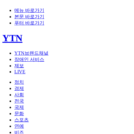
메뉴 바로가기
본문 바로가기
푸터 바로가기
YTN
YTN브랜드채널
장애인 서비스
제보
LIVE
정치
경제
사회
전국
국제
문화
스포츠
연예
비즈