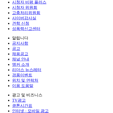
시청자 비평 플러스
시청자 위원회
고충처리위원회
사이버감사실
견학 신청
성폭력신고센터
알립니다
공지사항
공고
채용공고
채널 안내
앵커 소개
리더스 뉴스레터
경품이벤트
위치 및 연락처
이용 도움말
광고 및 비즈니스
TV광고
큐톤시간표
인터넷 · 모바일 광고