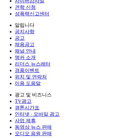
사이버감사실
견학 신청
성폭력신고센터
알립니다
공지사항
공고
채용공고
채널 안내
앵커 소개
리더스 뉴스레터
경품이벤트
위치 및 연락처
이용 도움말
광고 및 비즈니스
TV광고
큐톤시간표
인터넷 · 모바일 광고
사업 제휴
동영상 뉴스 판매
오디오 음원 판매