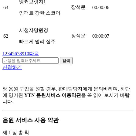
앵커브릿지1
장석문
63
00:00:06
임팩트 강한 스코어
시청자망원경
장석문
62
00:00:07
빠르게 멀리 질주
1
2
3
4
5
6
7
8
9
10
다음
검색
신청하기
※ 음원 구입을 원할 경우, 판매담당자에게 문의바라며, 하단
에 명기된
YTN 음원서비스 이용약관
을 꼭 읽어 보시기 바랍
니다.
음원 서비스 사용 약관
제 1 장 총 칙