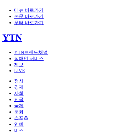
메뉴 바로가기
본문 바로가기
푸터 바로가기
YTN
YTN브랜드채널
장애인 서비스
제보
LIVE
정치
경제
사회
전국
국제
문화
스포츠
연예
비즈