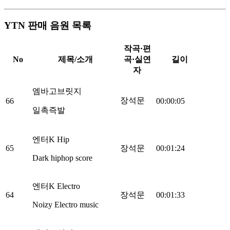
YTN 판매 음원 목록
작곡·편
No
제목/소개
곡·실연
길이
자
엠바고브릿지
장석문
66
00:00:05
일촉즉발
엔터K Hip
65
장석문
00:01:24
Dark hiphop score
엔터K Electro
64
장석문
00:01:33
Noizy Electro music