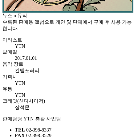
뉴스 n 뮤직
수록된 판매용 앨범으로 개인 및 단체에서 구매 후 사용 가능
합니다.
아티스트
YTN
발매일
2017.01.01
음악 장르
컨템포러리
기획사
YTN
유통
YTN
크레딧(신디사이저)
장석문
판매담당
YTN 총괄 사업팀
TEL
02-398-8337
FAX
02-398-3529