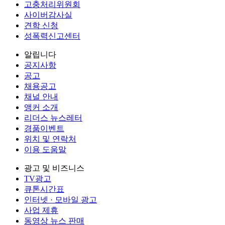
고충처리위원회
사이버감사실
견학 신청
성폭력신고센터
알립니다
공지사항
공고
채용공고
채널 안내
앵커 소개
리더스 뉴스레터
경품이벤트
위치 및 연락처
이용 도움말
광고 및 비즈니스
TV광고
큐톤시간표
인터넷 · 모바일 광고
사업 제휴
동영상 뉴스 판매