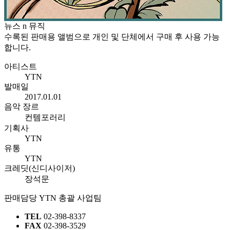
뉴스 n 뮤직
수록된 판매용 앨범으로 개인 및 단체에서 구매 후 사용 가능
합니다.
아티스트
YTN
발매일
2017.01.01
음악 장르
컨템포러리
기획사
YTN
유통
YTN
크레딧(신디사이저)
장석문
판매담당
YTN 총괄 사업팀
TEL
02-398-8337
FAX
02-398-3529