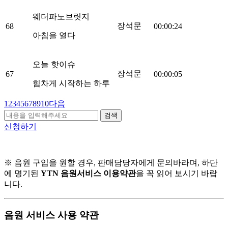
웨더파노브릿지
장석문
68
00:00:24
아침을 열다
오늘 핫이슈
장석문
67
00:00:05
힘차게 시작하는 하루
1
2
3
4
5
6
7
8
9
10
다음
검색
신청하기
※ 음원 구입을 원할 경우, 판매담당자에게 문의바라며, 하단
에 명기된
YTN 음원서비스 이용약관
을 꼭 읽어 보시기 바랍
니다.
음원 서비스 사용 약관